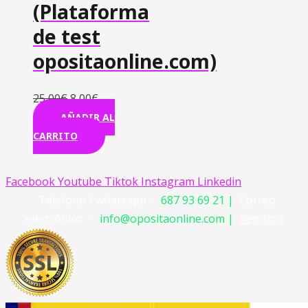
(Plataforma
de test
opositaonline.com)
25,00
€
8,00
€
AÑADIR AL
CARRITO
Facebook
Youtube
Tiktok
Instagram
Linkedin
Teléfono / whatsapp –
687 93 69 21 |
Correo
electrónico –
info@opositaonline.com |
Registro