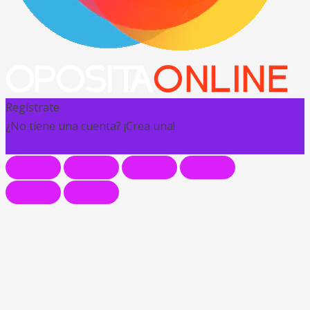
Regístrate
¿No tiene una cuenta? ¡Crea una!
Registra tu cuenta