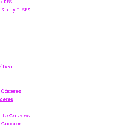
o SES
ist. y TI SES
ática
o Cáceres
áceres
ento Cáceres
n Cáceres