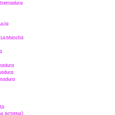
Extremadura
ucía
.-La Mancha
d
emadura
madura
emadura
SAS
OM. INTERNA)