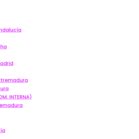
Andalucía
cha
Madrid
Extremadura
dura
OM. INTERNA)
tremadura
cía