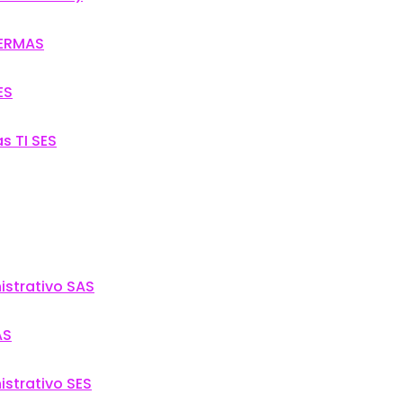
SERMAS
ES
s TI SES
istrativo SAS
AS
istrativo SES