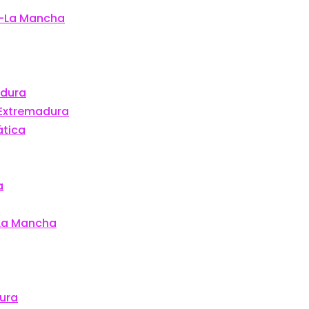
la-La Mancha
adura
 Extremadura
ática
a
-La Mancha
dura