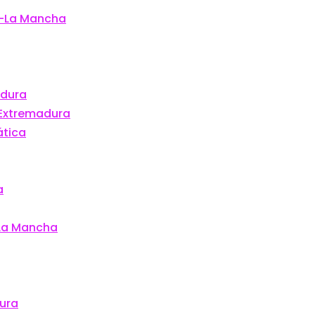
la-La Mancha
adura
 Extremadura
ática
a
-La Mancha
dura