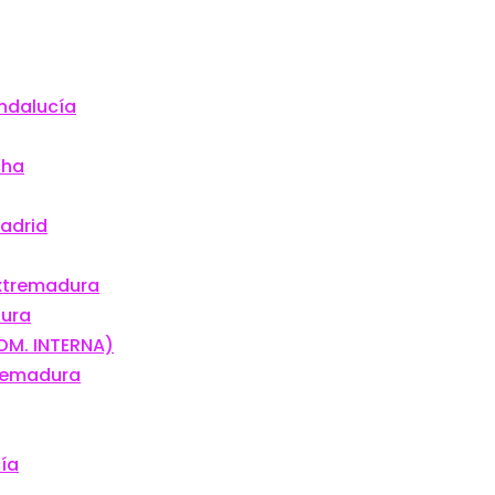
Andalucía
cha
Madrid
Extremadura
dura
OM. INTERNA)
tremadura
cía