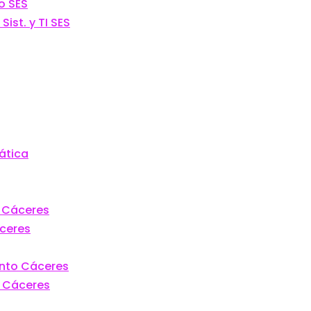
o SES
ist. y TI SES
ática
o Cáceres
áceres
ento Cáceres
n Cáceres