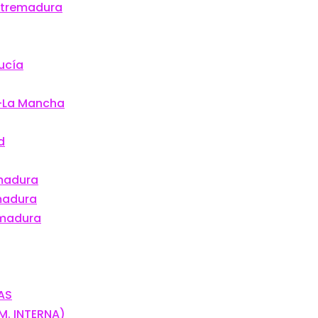
Extremadura
ucía
.-La Mancha
d
emadura
madura
emadura
SAS
OM. INTERNA)