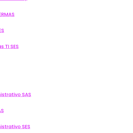
SERMAS
ES
s TI SES
istrativo SAS
AS
istrativo SES