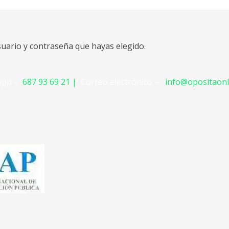
suario y contraseña que hayas elegido.
app –
687 93 69 21 |
Correo electrónico –
info@opositaonl