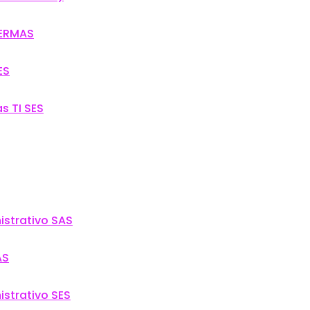
SERMAS
ES
s TI SES
istrativo SAS
AS
istrativo SES