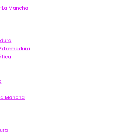
la-La Mancha
adura
 Extremadura
ática
a
-La Mancha
dura