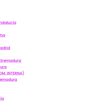
Andalucía
cha
Madrid
Extremadura
dura
OM. INTERNA)
tremadura
cía