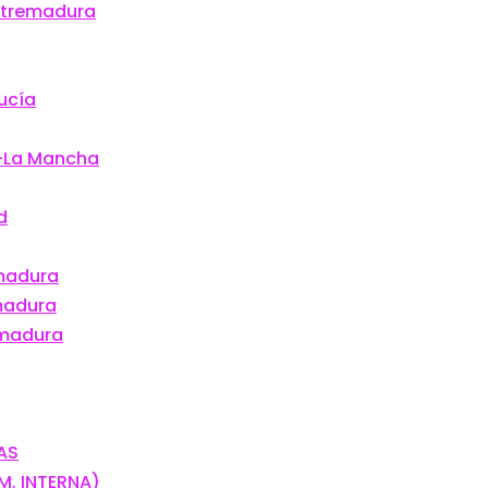
Extremadura
ucía
.-La Mancha
d
emadura
madura
emadura
SAS
OM. INTERNA)