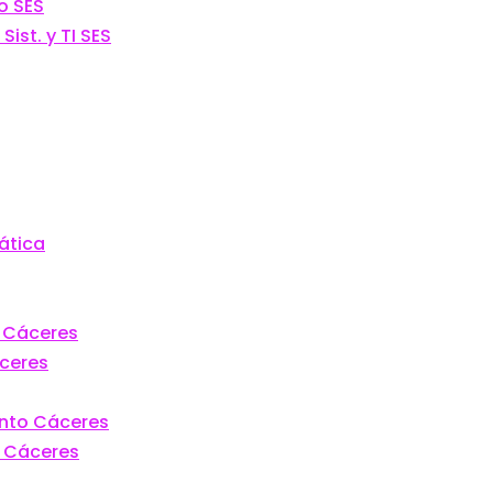
o SES
ist. y TI SES
ática
o Cáceres
áceres
ento Cáceres
n Cáceres