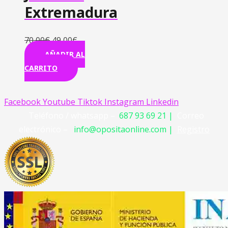
Extremadura
70,00
€
49,00
€
AÑADIR AL
CARRITO
Facebook
Youtube
Tiktok
Instagram
Linkedin
Teléfono / whatsapp –
687 93 69 21 |
Correo
electrónico –
info@opositaonline.com |
Registro