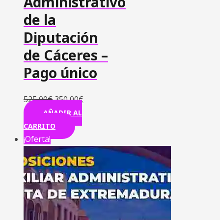
Administrativo
de la
Diputación
de Cáceres –
Pago único
525,00
€
350,00
€
AÑADIR AL
CARRITO
¡Oferta!