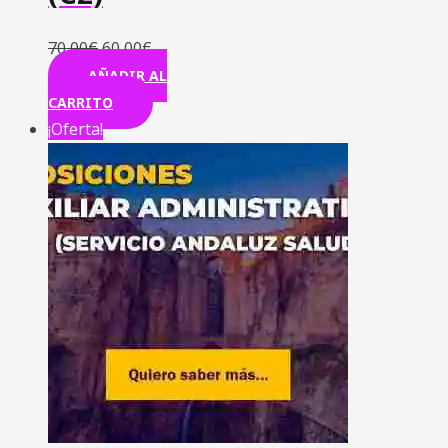
70,00
€
60,00
€
AÑADIR AL
CARRITO
¡Oferta!