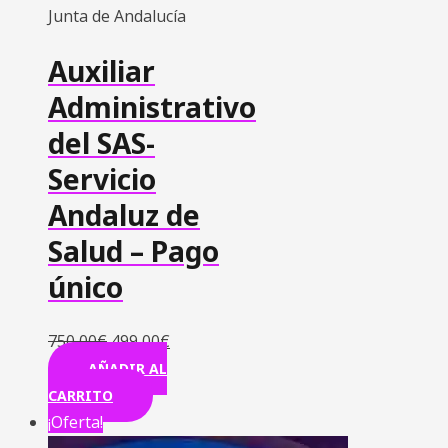
Junta de Andalucía
Auxiliar
Administrativo
del SAS-
Servicio
Andaluz de
Salud – Pago
único
750,00
€
499,00
€
AÑADIR AL
CARRITO
¡Oferta!