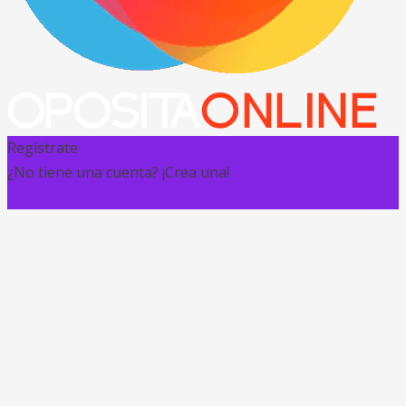
Regístrate
¿No tiene una cuenta? ¡Crea una!
Registra tu cuenta