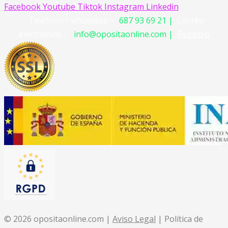
Facebook
Youtube
Tiktok
Instagram
Linkedin
Teléfono / whatsapp –
687 93 69 21 |
Correo
electrónico –
info@opositaonline.com |
Registro
© 2026 opositaonline.com |
Aviso Legal
| Política de