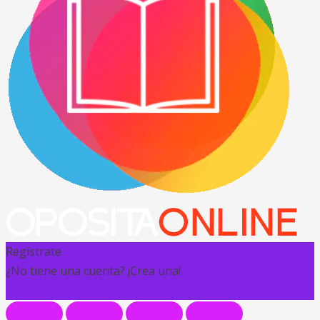
Regístrate
¿No tiene una cuenta? ¡Crea una!
Registra tu cuenta