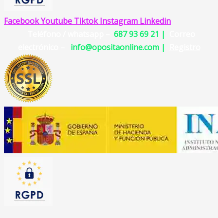
Facebook
Youtube
Tiktok
Instagram
Linkedin
Teléfono / whatsapp –
687 93 69 21 |
Correo
electrónico –
info@opositaonline.com |
Registro