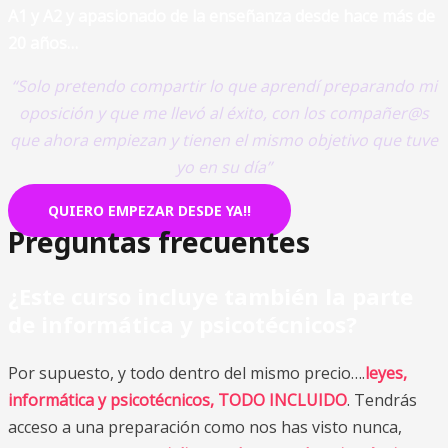
A1 y A2 y apasionado de la enseñanza desde hace más de
20 años…
“Solo pretendo compartir lo que aprendí preparando mi
oposición y que me llevó al éxito, con los compañer@s
que ahora empiezan y tienen el mismo objetivo que tuve
yo en su día”
QUIERO EMPEZAR DESDE YA!!
Preguntas frecuentes
¿Este curso i
ncluye también la parte
de informática y psicotécnicos?
Por supuesto, y todo dentro del mismo precio….
leyes,
informática y psicotécnicos, TODO INCLUIDO
. Tendrás
acceso a una preparación como nos has visto nunca,