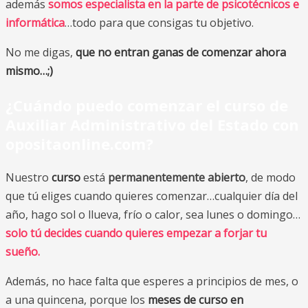
además
somos especialista en la parte de psicotécnicos e
informática
…todo para que consigas tu objetivo.
No me digas,
que no entran ganas de comenzar ahora
mismo…;)
¿Cuándo puedo comenzar el curso de
Auxiliar Administrativo del Estado con
opositaonline.com
?
Nuestro
curso
está
permanentemente abierto
, de modo
que tú eliges cuando quieres comenzar…cualquier día del
año, hago sol o llueva, frío o calor, sea lunes o domingo…
solo tú decides cuando quieres empezar a forjar tu
sueño.
Además, no hace falta que esperes a principios de mes, o
a una quincena, porque los
meses de curso en