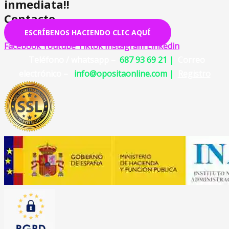
inmediata!!
Contacto
ESCRÍBENOS HACIENDO CLIC AQUÍ
Facebook
Youtube
Tiktok
Instagram
Linkedin
Teléfono / whatsapp –
687 93 69 21 |
Correo
electrónico –
info@opositaonline.com |
Registro