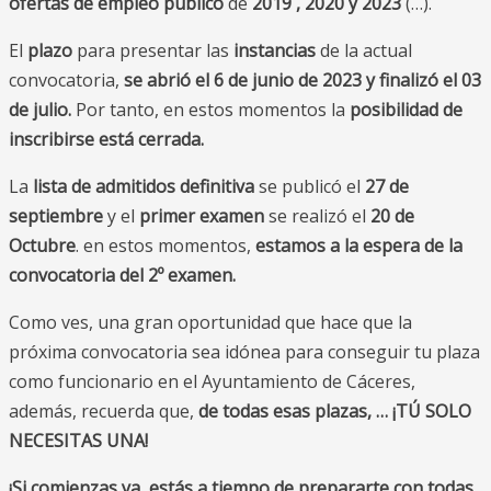
ofertas de empleo público
de
2019 , 2020 y 2023
(…).
El
plazo
para presentar las
instancias
de la actual
convocatoria,
se abrió el 6 de junio de 2023 y finalizó el 03
de julio.
Por tanto, en estos momentos la
posibilidad de
inscribirse está cerrada.
La
lista de admitidos definitiva
se publicó el
27 de
septiembre
y el
primer examen
se realizó el
20 de
Octubre
. en estos momentos,
estamos a la espera de la
convocatoria del 2º examen.
Como ves, una gran oportunidad que hace que la
próxima convocatoria sea idónea para conseguir tu plaza
como funcionario en el Ayuntamiento de Cáceres,
además, recuerda que,
de todas esas plazas, … ¡TÚ SOLO
NECESITAS UNA!
¡Si comienzas ya, estás a tiempo de prepararte con todas