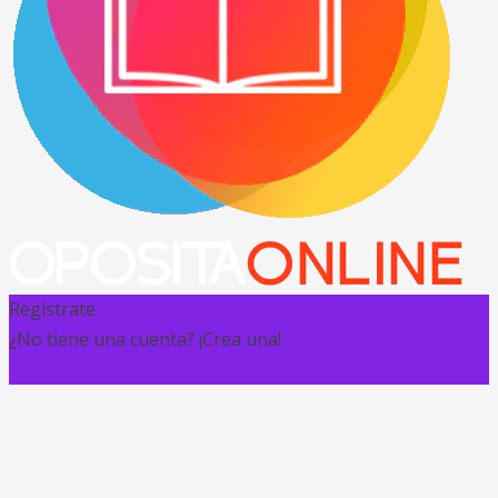
Regístrate
¿No tiene una cuenta? ¡Crea una!
Registra tu cuenta