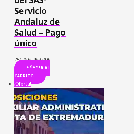
del SAS-
Servicio
Andaluz de
Salud – Pago
único
750,00
€
499,00
€
AÑADIR AL
CARRITO
¡Oferta!