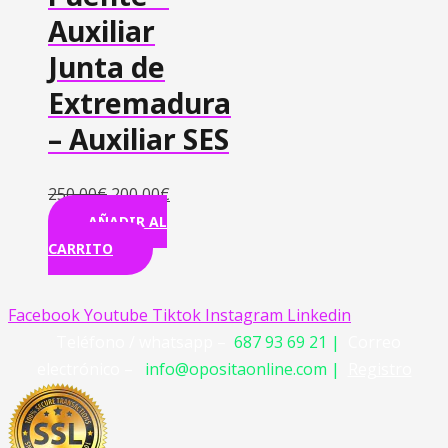
Auxiliar
Junta de
Extremadura
– Auxiliar SES
250,00
€
200,00
€
AÑADIR AL
CARRITO
Facebook
Youtube
Tiktok
Instagram
Linkedin
Teléfono / whatsapp –
687 93 69 21 |
Correo
electrónico –
info@opositaonline.com |
Registro