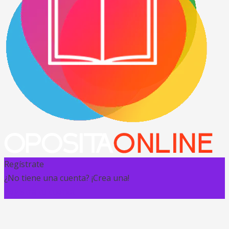
Regístrate
¿No tiene una cuenta? ¡Crea una!
Registra tu cuenta