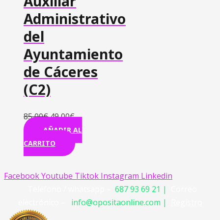
Auxiliar
Administrativo
del
Ayuntamiento
de Cáceres
(C2)
85,00
€
49,00
€
AÑADIR AL
CARRITO
Facebook
Youtube
Tiktok
Instagram
Linkedin
Teléfono / whatsapp –
687 93 69 21 |
Correo
electrónico –
info@opositaonline.com |
Registro