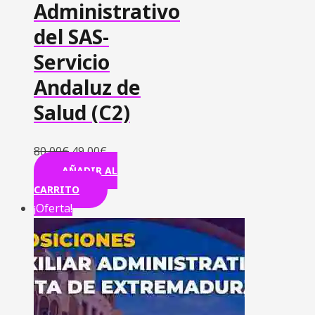
Administrativo
del SAS-
Servicio
Andaluz de
Salud (C2)
80,00
€
49,00
€
AÑADIR AL
CARRITO
¡Oferta!